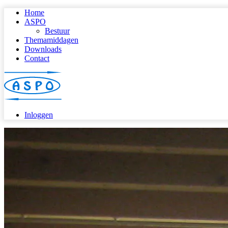
Home
ASPO
Bestuur
Themamiddagen
Downloads
Contact
Inloggen