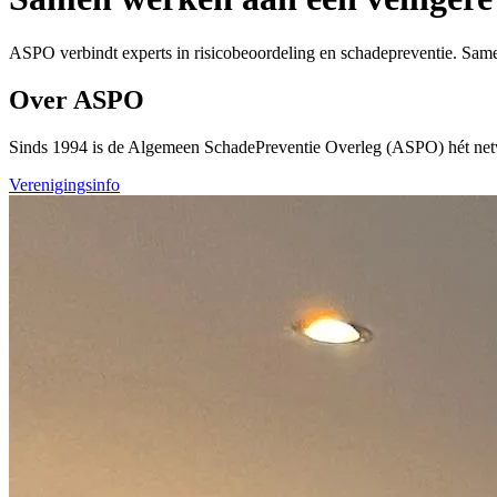
ASPO verbindt experts in risicobeoordeling en schadepreventie. Same
Over ASPO
Sinds 1994 is de Algemeen SchadePreventie Overleg (ASPO) hét netwer
Verenigingsinfo