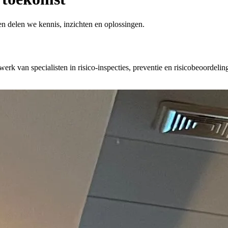
n delen we kennis, inzichten en oplossingen.
k van specialisten in risico-inspecties, preventie en risicobeoordel