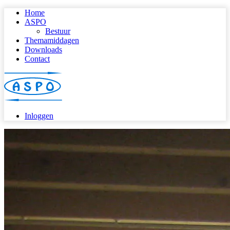
Home
ASPO
Bestuur
Themamiddagen
Downloads
Contact
Inloggen